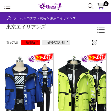
0
ホーム
>
コスプレ衣装
>
東京エイリアンズ
東京エイリアンズ
表示方法:
新着順
価格の安い順