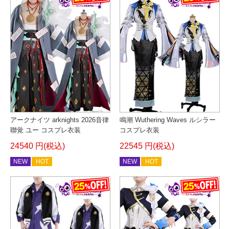
アークナイツ arknights 2026音律
鳴潮 Wuthering Waves ルシラー
聯覚 ユー コスプレ衣装
コスプレ衣装
24540 円(税込)
22545 円(税込)
NEW
HOT
NEW
HOT