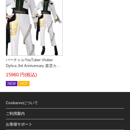
バーチャルYouTuber Vtuber
Dytica 3rd Anniversary 叢雲カゲ
ツ コスプレ衣装
15960 円(税込)
NEW
HOT
Cosbarvoについて
ご利用案内
お客様サポート