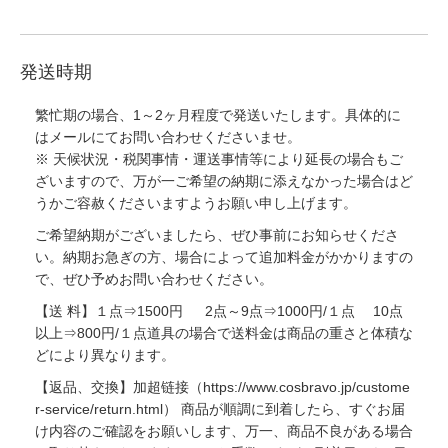
発送時期
繁忙期の場合、1～2ヶ月程度で発送いたします。具体的に
はメールにてお問い合わせくださいませ。
※ 天候状況・税関事情・運送事情等により延長の場合もご
ざいますので、万が一ご希望の納期に添えなかった場合はど
うかご容赦くださいますようお願い申し上げます。
ご希望納期がございましたら、ぜひ事前にお知らせくださ
い。納期お急ぎの方、場合によって追加料金がかかりますの
で、ぜひ予めお問い合わせください。
【送 料】１点⇒1500円 2点～9点⇒1000円/１点 10点
以上⇒800円/１点道具の場合で送料金は商品の重さと体積な
どにより異なります。
【返品、交換】加超链接（https://www.cosbravo.jp/custome
r-service/return.html） 商品が順調に到着したら、すぐお届
け内容のご確認をお願いします、万一、商品不良がある場合