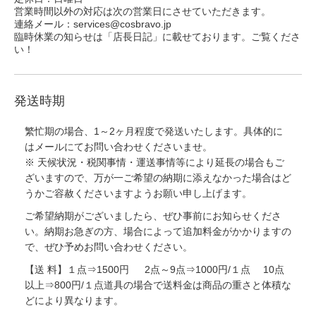
営業時間以外の対応は次の営業日にさせていただきます。
連絡メール：services@cosbravo.jp
臨時休業の知らせは「店長日記」に載せております。ご覧くださ
い！
発送時期
繁忙期の場合、1～2ヶ月程度で発送いたします。具体的に
はメールにてお問い合わせくださいませ。
※ 天候状況・税関事情・運送事情等により延長の場合もご
ざいますので、万が一ご希望の納期に添えなかった場合はど
うかご容赦くださいますようお願い申し上げます。
ご希望納期がございましたら、ぜひ事前にお知らせくださ
い。納期お急ぎの方、場合によって追加料金がかかりますの
で、ぜひ予めお問い合わせください。
【送 料】１点⇒1500円 2点～9点⇒1000円/１点 10点
以上⇒800円/１点道具の場合で送料金は商品の重さと体積な
どにより異なります。