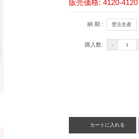
販売価格:
4120-412
納 期
:
受注生産
-
購入数:
カートに入れる