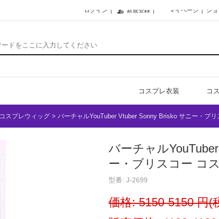
ログイン
新規登録
マイページ
ショ
コスプレ衣装
コ
バーチャルYouTuber Vtuber コスプレウィッグ
>
バーチャルYouTuber Vtuber Sonny Brisko サニ
バーチャルYouTuber Vt
ー・ブリスコー コ
型番: J-2699
価格:
5150-5150 円