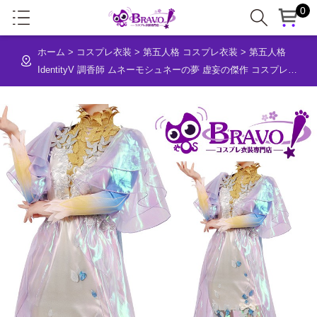
0
ホーム
>
コスプレ衣装
>
第五人格 コスプレ衣装
>
第五人格
IdentityV 調香師 ムネーモシュネーの夢 虚妄の傑作 コスプレ衣
装