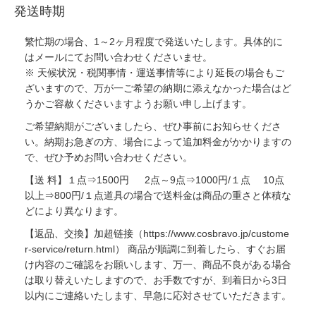
発送時期
繁忙期の場合、1～2ヶ月程度で発送いたします。具体的に
はメールにてお問い合わせくださいませ。
※ 天候状況・税関事情・運送事情等により延長の場合もご
ざいますので、万が一ご希望の納期に添えなかった場合はど
うかご容赦くださいますようお願い申し上げます。
ご希望納期がございましたら、ぜひ事前にお知らせくださ
い。納期お急ぎの方、場合によって追加料金がかかりますの
で、ぜひ予めお問い合わせください。
【送 料】１点⇒1500円 2点～9点⇒1000円/１点 10点
以上⇒800円/１点道具の場合で送料金は商品の重さと体積な
どにより異なります。
【返品、交換】加超链接（https://www.cosbravo.jp/custome
r-service/return.html） 商品が順調に到着したら、すぐお届
け内容のご確認をお願いします、万一、商品不良がある場合
は取り替えいたしますので、お手数ですが、到着日から3日
以内にご連絡いたします、早急に応対させていただきます。