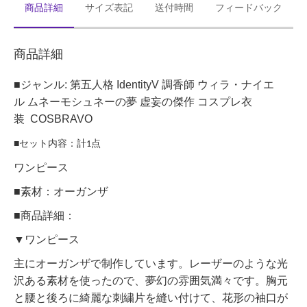
商品詳細
サイズ表記
送付時間
フィードバック
商品詳細
■ジャンル: 第五人格 IdentityV 調香師 ウィラ・ナイエ
ル ムネーモシュネーの夢 虚妄の傑作 コスプレ衣
装
COSBRAVO
■セット内容：計
点
1
ワンピース
■素材：オーガンザ
■商品詳細：
▼ワンピース
主にオーガンザで制作しています。レーザーのような光
沢ある素材を使ったので、夢幻の雰囲気満々です。胸元
と腰と後ろに綺麗な刺繍片を縫い付けて、花形の袖口が