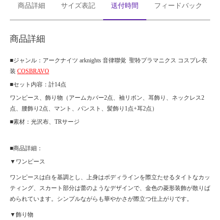
商品詳細
サイズ表記
送付時間
フィードバック
商品詳細
■ジャンル：
アークナイツ
arknights 音律聯覚 聖聆プラマニクス コスプレ衣
装
COSBRAVO
■セット内容：
計
14点
ワンピース、飾り物（アームカバー
2点、袖リボン、耳飾り、ネックレス2
点、腰飾り2点、マント、パンスト、髪飾り1点+耳2点）
■素材：
光沢布、
TRサージ
■商品詳細：
▼
ワンピース
ワンピースは白を基調とし、上身はボディラインを際立たせるタイトなカッ
ティング、スカート部分は蕾のようなデザインで、金色の菱形装飾が散りば
められています。シンプルながらも華やかさが際立つ仕上がりです。
▼
飾り物