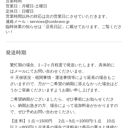
営業時間
営業日：月曜日-土曜日
定休日：日曜日
営業時間以外の対応は次の営業日にさせていただきます。
連絡メール：services@cosbravo.jp
臨時休業の知らせは「店長日記」に載せております。ご覧くださ
い！
発送時期
繁忙期の場合、1～2ヶ月程度で発送いたします。具体的に
はメールにてお問い合わせくださいませ。
※ 天候状況・税関事情・運送事情等により延長の場合もご
ざいますので、万が一ご希望の納期に添えなかった場合はど
うかご容赦くださいますようお願い申し上げます。
ご希望納期がございましたら、ぜひ事前にお知らせくださ
い。納期お急ぎの方、場合によって追加料金がかかりますの
で、ぜひ予めお問い合わせください。
【送 料】１点⇒1500円 2点～9点⇒1000円/１点 10点
以上⇒800円/１点道具の場合で送料金は商品の重さと体積な