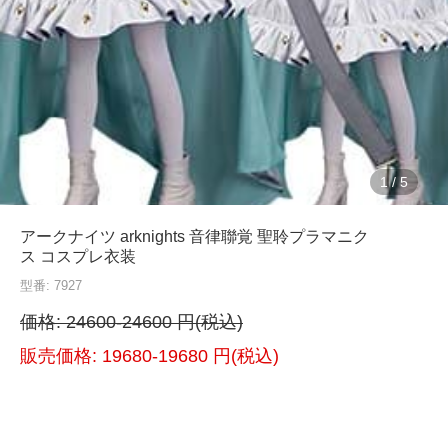
1
/
5
アークナイツ arknights 音律聯覚 聖聆プラマニク
ス コスプレ衣装
型番: 7927
価格:
24600-24600 円(税込)
販売価格:
19680-19680 円(税込)