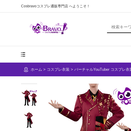
Cosbravoコスプレ通販専門店 へようこそ！
ホーム
>
コスプレ衣装
>
バーチャルYouTuber コスプ