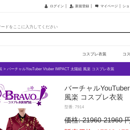
ログイン
新規登録
マイページ
ショ
コスプレ衣装
コ
レ衣装
>
バーチャルYouTuber Vtuber IMPACT 太陽組 風楽 コスプレ衣装
バーチャルYouTuber 
風楽 コスプレ衣装
型番: 7914
価格:
21960-21960