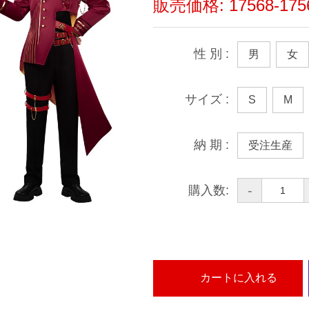
販売価格:
17568-17
性 別
:
男
女
サイズ
:
S
M
納 期
:
受注生産
-
購入数:
カートに入れる